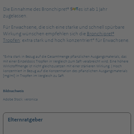
Die Einnahme des Bronchipret®
es ist ab 1 Jahr
zugelassen.
Für Erwachsene, die sich eine starke und schnell spürbare
Wirkung wünschen empfehlen sich die
Bronchipret®
Tropfen
: extra stark und hoch konzentriert* für Erwachsene.
*Extra stark in Bezug auf die Gesamtmenge pflanzlichen Ausgangsmaterials, das
mit einer Einzeldosis Tropfen in Vergleich zum Saft verabreicht wird. Eine höhere
Wirkstoffmenge ist nicht gleichzusetzen mit einer stärkeren Wirkung. | Hoch
konzentriert in Bezug auf die Konzentration des pflanzlichen Ausgangsmaterials
[mg/ml] in Tropfen im Vergleich zu Saft.
Bildnachweis
Adobe Stock: veronica
Elternratgeber