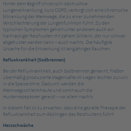
Hinter dem Begriff chronisch-obstruktive
Lungenerkrankung, kurz COPD, verbirgt sich eine chronische
Erkrankung der Atemwege, die zu einer zunehmenden
Verschlechterung der Lungenfunktion führt. Zu den
typischen Symptomen gehört unter anderem auch ein
hartnäckiger Reizhusten mit zähem Schleim, der nur schwer
abgehustet werden kann – auch nachts. Die häufigste
Ursache für die Erkrankung ist langjähriges Rauchen.
Refluxkrankheit (Sodbrennen)
Bei der Refluxkrankheit, auch Sodbrennen genannt, fließen
übermäßig produzierte Magensäfte im Liegen leichter zurück
in die Speiseröhre. Dadurch werden die
Atemwegsschleimhäute und somit auch die
Hustenrezeptoren gereizt – vor allem nachts.
In diesem Fall ist zu erwarten, dass eine gezielte Therapie der
Refluxkrankheit zum Abklingen des Reizhustens führt.
Herzschwäche