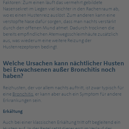
Faktoren: Zum einen läuft das vermehrt gebildete
Nasensekret im Liegen viel leichter in den Rachenraum ab,
wo es einen Hustenreiz auslöst. Zum anderen kann eine
verstopfte Nase dafür sorgen, dass man nachts verstärkt
durch den offenen Mund atmet. Dadurch trocknen die
bereits empfindlichen Atemwegsschleimhäute zusätzlich
aus, was wiederum eine weitere Reizung der
Hustenrezeptoren bedingt.
Welche Ursachen kann nächtlicher Husten
bei Erwachsenen außer Bronchitis noch
haben?
Reizhusten, der vor allem nachts auftritt, ist zwar typisch für
eine
Bronchitis
, er kann aber auch ein Symptom für andere
Erkrankungen sein.
Erkältung
Auch bei einer klassischen Erkältung tritt oft begleitend ein
Husten auf. In der Regel setzt dieser erst im Verlauf der