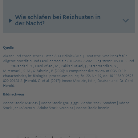
Wie schlafen bei Reizhusten in
der Nacht?
Quelle
Akuter und chronischer Husten (S3-Leitlinie) (2021). Deutsche Gesellschaft für
Allgemeinmedizin und Familienmedizin (DEGAM). AWMF-Registernr.: 053-013 und
11. | Esakandari, H., Nabi-Afjadi, M., Fakkari-Afjadi, J., Farahmandian, N.,
Miresmaeili, S. M., & Bahreini, E. (2020): A comprehensive review of COVID-19
characteristics, in: Biological procedures online, Bd. 22, Nr. 19, doi:10.1186/s12575-
020-00128-2. |Herold, G. et al. (2017): Innere Medizin, Köln, Deutschland: Dr. Gerd
Herold.
Bildnachweis
Adobe Stock: Maridav | Adobe Stock: gballgiggs | Adobe Stock: Sondem | Adobe
Stock: JenkoAtaman | Adobe Stock: veronica | Adobe Stock: bnenin