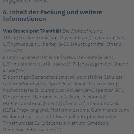
angegebenen Monats.
6. Inhalt der Packung und weitere
Informationen
Was Bronchipret TP enthält:
Die Wirkstoffe sind
160 mg Trockenextrakt aus Thymiankraut (Thymus vulgaris
L./Thymus zygis L., herba) (6–10: 1) Auszugsmittel: Ethanol
70% (V/V).
60 mg Trockenextrakt aus Primelwurzel (Primula veris
L./Primula elatior (L.) Hill,radix) (6–7: 1) Auszugsmittel: Ethanol
47,4% (V/V).
Die sonstigen Bestandteile sind: Mikrokristalline Cellulose;
Lactose-Monohydrat; Sprühgetrockneter Glucose-Sirup;
hochdisperses Siliciumdioxid; Polyacrylat-Dispersion 30%;
Crospovidon; Hypromellose; Talkum; Povidon K25;
Magnesiumstearat (Ph.Eur.) [pflanzlich]; Titaniumdioxid
(E171); Propylenglykol; Pfefferminzaroma; Gummi arabicum;
Maltodextrin; Lactose; Chlorophyllin-Kupfer-Komplex-
Trinatriumsalz E141; Saccharin-Natrium; Simeticon;
Dimeticon; Riboflavin (E101)