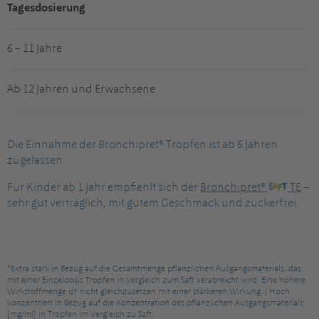
Tagesdosierung
6 – 11 Jahre
Ab 12 Jahren und Erwachsene
Die Einnahme der Bronchipret® Tropfen ist ab 6 Jahren
zugelassen.
Für Kinder ab 1 Jahr empfiehlt sich der
Bronchipret®
TE
–
sehr gut verträglich, mit gutem Geschmack und zuckerfrei.
*Extra stark in Bezug auf die Gesamtmenge pflanzlichen Ausgangsmaterials, das
mit einer Einzeldosis Tropfen in Vergleich zum Saft verabreicht wird. Eine höhere
Wirkstoffmenge ist nicht gleichzusetzen mit einer stärkeren Wirkung. | Hoch
konzentriert in Bezug auf die Konzentration des pflanzlichen Ausgangsmaterials
[mg/ml] in Tropfen im Vergleich zu Saft.